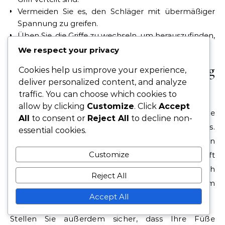
Vermeiden Sie es, den Schläger mit übermäßiger
Spannung zu greifen.
Üben Sie, die Griffe zu wechseln, um herauszufinden,
was sich für Sie am angenehmsten anfühlt.
We respect your privacy
Falsche Körperpositionierung
Cookies help us improve your experience,
deliver personalized content, and analyze
vermeiden
traffic. You can choose which cookies to
allow by clicking
Customize
. Click
Accept
Die Körperpositionierung ist entscheidend für die
All
to consent or
Reject All
to decline non-
Ausführung eines erfolgreichen flachen Aufschlags.
essential cookies.
Viele Spieler stehen zu weit hinten oder zu nah an
Customize
der Grundlinie, was ihr Gleichgewicht und ihre Kraft
beeinträchtigen kann. Idealerweise sollten Sie sich
Reject All
einige Fuß hinter der Grundlinie positionieren, um
Accept All
einen vollen Schwung zu ermöglichen.
Stellen Sie außerdem sicher, dass Ihre Füße