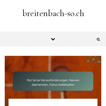
Skip to content
breitenbach-so.ch