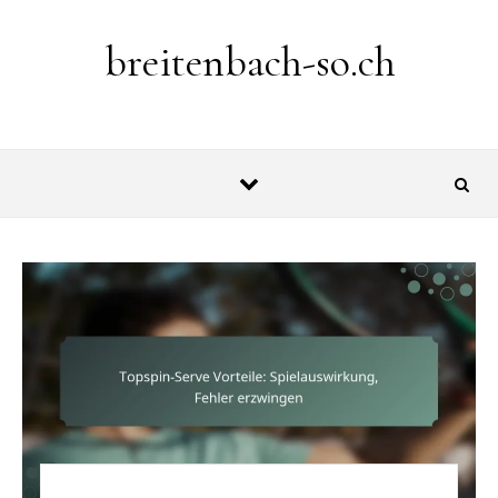
Skip to content
breitenbach-so.ch